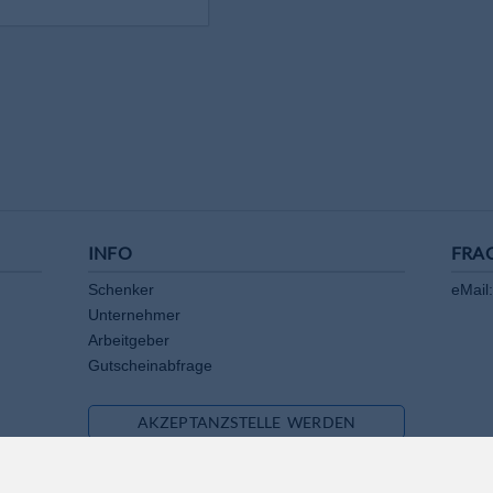
INFO
FRA
Schenker
eMail:
Unternehmer
Arbeitgeber
Gutscheinabfrage
AKZEPTANZSTELLE WERDEN