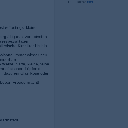
Dann klicke
hier
.
st & Tastings, kleine
rgfältig aus: von feinsten
äsespezialitäten
lienische Klassiker bis hin
Saisonal immer wieder neu
underbare
Weine, Säfte, kleine, feine
ranzösischen Töpferei...
rt, dazu ein Glas Rosé oder
as Leben Freude macht!
darmstadt/