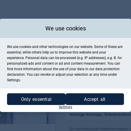
We use cookies
We use cookies and other technologies on our website. Some of these are
essential, while others help us to improve this website and your
experience. Personal data can be processed (e.g. IP addresses), e.g. B. for
personalized ads and content or ad and content measurement. You can
find more information about the use of your data in our
data protection
declaration. You can revoke or adjust your selection at any time under
Settings.
Only essential
Accept all
Settings
fromage fromage, Schuknechtstr
Du möchtest einen Gutschein kaufen, de