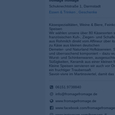
fromage fromage
Schuknechtstraße 1, Darmstadt
Essen & Trinken , Geschenke
Käsespezialitäten, Weine & Biere, Feinko
Speisen
Wir wählen unsere über 80 Käsesorten so
französischen Kuh-, Ziegen- und Schafk
aus Rohmilch direkt vom Affineur über ita
zu Käse aus kleinen deutschen
Demeter- und Naturland Hofkäsereien. 
und überraschend komponiert – dazu w
Wurst- und Schinkenwaren, ausgesuchte 
Süßigkeiten, Keramik aus einer kleinen f
Kleine Speisen servieren wir auch vor O
ein fruchtiger Traubensaft.
Savoir-vivre im Martinsviertel, damit d
06151.9738840
info@fromagefromage.de
www.fromagefromage.de
www.facebook.com/fromagefromage
www.instagram.com/fromage_f/