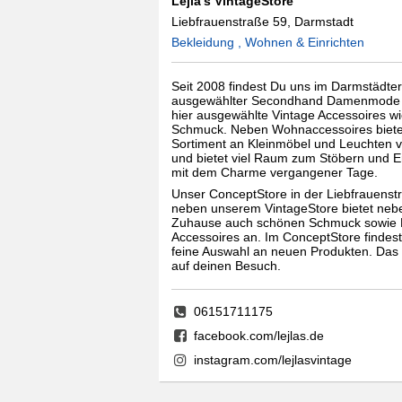
Lejla's VintageStore
Liebfrauenstraße 59, Darmstadt
Bekleidung , Wohnen & Einrichten
Seit 2008 findest Du uns im Darmstädter
ausgewählter Secondhand Damenmode f
hier ausgewählte Vintage Accessoires w
Schmuck. Neben Wohnaccessoires bietet 
Sortiment an Kleinmöbel und Leuchten 
und bietet viel Raum zum Stöbern und E
mit dem Charme vergangener Tage.
Unser ConceptStore in der Liebfrauenst
neben unserem VintageStore bietet neb
Zuhause auch schönen Schmuck sowi
Accessoires an. Im ConceptStore findest
feine Auswahl an neuen Produkten. Das 
auf deinen Besuch.
06151711175
facebook.com/lejlas.de
instagram.com/lejlasvintage